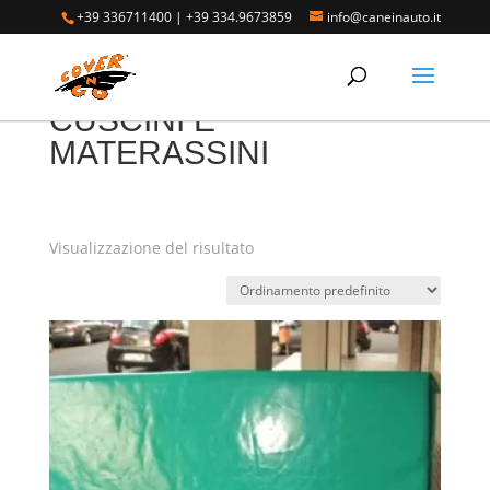
+39 336711400
|
+39 334.9673859
info@caneinauto.it
Home
/ CUSCINI E MATERASSINI
CUSCINI E
MATERASSINI
Visualizzazione del risultato