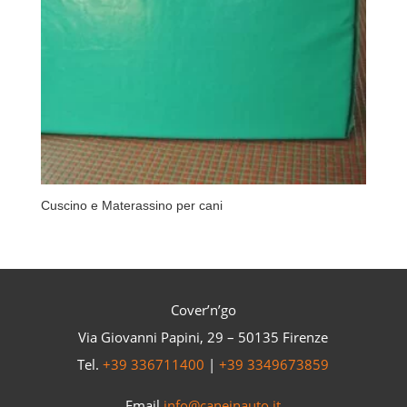
Cuscino e Materassino per cani
Cover’n’go
Via Giovanni Papini, 29 – 50135 Firenze
Tel.
+39 336711400
|
+39 3349673859
Email
info@caneinauto.it