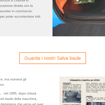
tociclo a Colonia in
zzazione diretta con la
 scooter in commercio.
, per poter accontentare tutti
Guarda i nostri Salva baule
re, ma riceverà gli
nno.
a…nel 1995, dopo chissà
 nel baule della macchina,
lla damigiana che versa ed aver