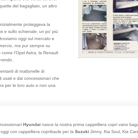
quette del bagagliaio, un altro
nizialmente proteggeva la
e e sullo schienale, un po’ più
troviamo oggi sul mercato e
commercio, ma pur sempre su
 come l’Opel Astra, la Renault
rrendo.
ntanti di mattonelle di
li usati e dai concessionari che
ra per le loro auto e non una
oncessionari
Hyundai
nasce la nostra prima cappelliera copri vano bagag
 oggi con cappelliera copribaule per la
Suzuki
Jimny, Kia Soul, Kia Car