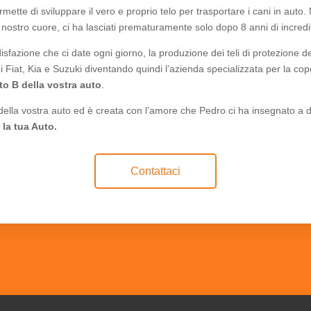
mette di sviluppare il vero e proprio telo per trasportare i cani in aut
l nostro cuore, ci ha lasciati prematuramente solo dopo 8 anni di incre
fazione che ci date ogni giorno, la produzione dei teli di protezione de
 Fiat, Kia e Suzuki diventando quindi l’azienda specializzata per la cope
to B della vostra auto
.
e della vostra auto ed è creata con l’amore che Pedro ci ha insegnato a
 la tua Auto.
Contattaci