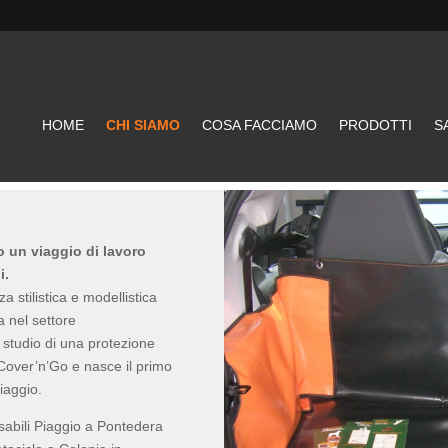
HOME
CHI SIAMO
COSA FACCIAMO
PRODOTTI
S
 un viaggio di lavoro
i.
 stilistica e modellistica
a nel settore
o studio di una protezione
 Cover’n’Go e nasce il primo
iaggio.
sabili Piaggio a Pontedera