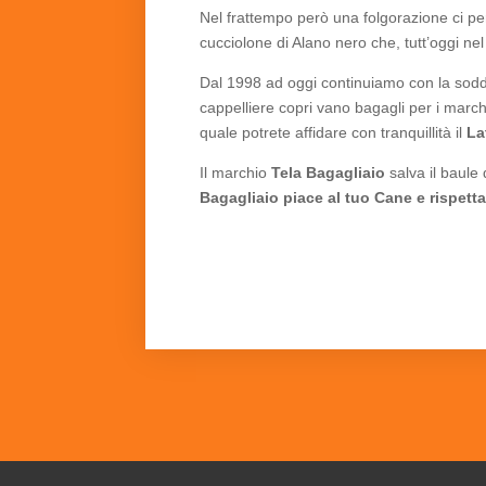
Nel frattempo però una folgorazione ci per
cucciolone di Alano nero che, tutt’oggi ne
Dal 1998 ad oggi continuiamo con la soddis
cappelliere copri vano bagagli per i marchi
quale potrete affidare con tranquillità il
La
Il marchio
Tela Bagagliaio
salva il baul
Bagagliaio piace al tuo Cane e rispetta