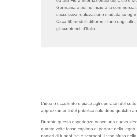
ed alla Fiera Internazionale del Ciclo e Mo
Germania e poi ne inizierà la commerciali
successiva realizzazione studiata su ogni
Circa 60 modelli differenti l’uno dagli altri
gli scooteristi d’Italia.
L’idea è eccellente e piace agli operatori del setto
apprezzamenti del pubblico solo dopo qualche a
Durante questa esperienza nasce una nuova ide
quante volte fosse capitato di portare della legna
panieri di funghi, sci e scarponi, il vino sfuso ne