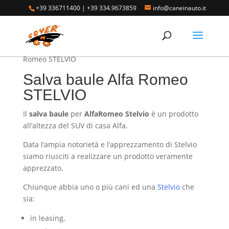
+39 336711400
|
+39 334.9673859
info@caneinauto.it
Home
/
SALVA BAULE - Vasca Telo Copribaule
Auto
/
SALVA BAULE ALFA ROMEO
/ Salva baule Alfa
Romeo STELVIO
Salva baule Alfa Romeo
STELVIO
Il
salva baule
per
AlfaRomeo Stelvio
è un prodotto
all’altezza del SUV di casa Alfa.
Data l’ampia notorietà e l’apprezzamento di Stelvio
siamo riusciti a realizzare un prodotto veramente
apprezzato.
Chiunque abbia uno o più cani ed una
Stelvio
che
sia:
in leasing,