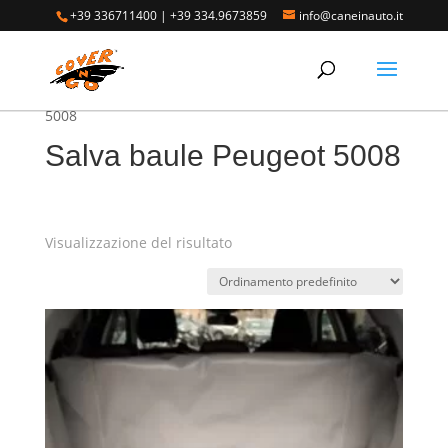
+39 336711400
|
+39 334.9673859
info@caneinauto.it
Home
/
SALVA BAULE - Vasca Telo Copribaule
Auto
/
SALVA BAULE PEUGEOT
/ Salva baule Peugeot
5008
Salva baule Peugeot 5008
Visualizzazione del risultato