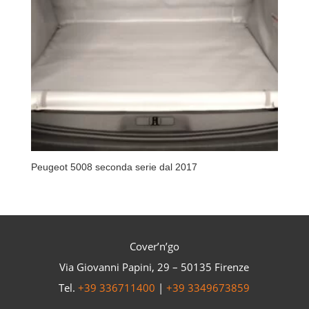
Peugeot 5008 seconda serie dal 2017
Cover’n’go
Via Giovanni Papini, 29 – 50135 Firenze
Tel.
+39 336711400
|
+39 3349673859