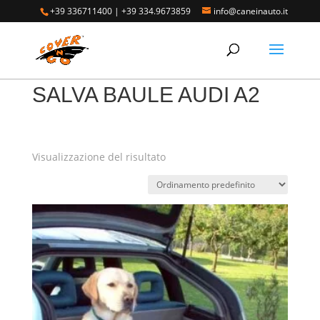
+39 336711400
|
+39 334.9673859
info@caneinauto.it
Home
/
SALVA BAULE - Vasca Telo Copribaule
Auto
/
SALVA BAULE AUDI
/ SALVA BAULE AUDI A2
SALVA BAULE AUDI A2
Visualizzazione del risultato