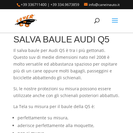
+39 336711400
|
+39 334.9673859
info@caneinauto.it
Home
/
SALVA BAULE - Vasca Telo Copribaule
Auto
/
SALVA BAULE AUDI
/ SALVA BAULE AUDI Q5
SALVA BAULE AUDI Q5
Il salva baule per Audi Q5 è tra i più gettonati.
Questo suv di medie dimensioni nato nel 2008 è
molto versatile ed abbastanza spazioso per ospitare
più di un cane oppure molti bagagli, passeggini e
biciclette abbattendo gli schienali.
Si, le nostre protezioni su misura possono essere
utilizzate anche con gli schienali posteriori abbattuti.
La Tela su misura per il baule della Q5 è:
perfettamente su misura,
aderisce perfettamente alla moquette,