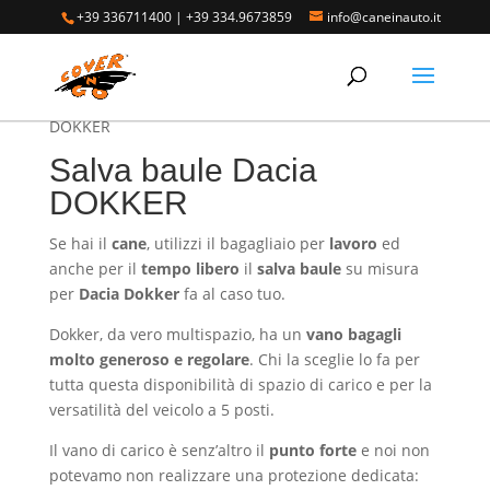
+39 336711400
|
+39 334.9673859
info@caneinauto.it
Home
/
SALVA BAULE - Vasca Telo Copribaule
Auto
/
SALVA BAULE DACIA
/ Salva baule Dacia
DOKKER
Salva baule Dacia
DOKKER
Se hai il
cane
, utilizzi il bagagliaio per
lavoro
ed
anche per il
tempo libero
il
salva baule
su misura
per
Dacia Dokker
fa al caso tuo.
Dokker, da vero multispazio, ha un
vano bagagli
molto generoso e regolare
. Chi la sceglie lo fa per
tutta questa disponibilità di spazio di carico e per la
versatilità del veicolo a 5 posti.
Il vano di carico è senz’altro il
punto forte
e noi non
potevamo non realizzare una protezione dedicata: