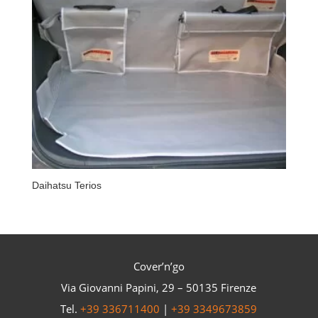
Daihatsu Terios
Cover’n’go
Via Giovanni Papini, 29 – 50135 Firenze
Tel.
+39 336711400
|
+39 3349673859