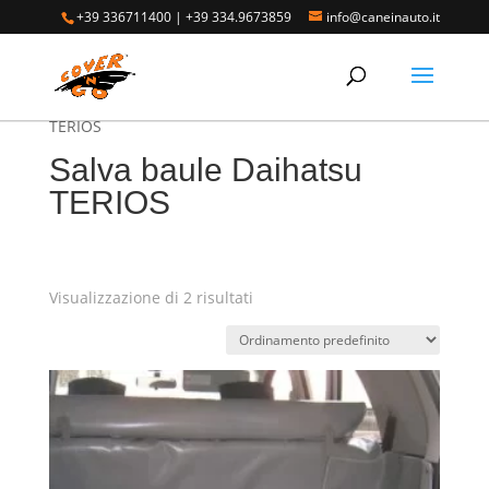
+39 336711400
|
+39 334.9673859
info@caneinauto.it
Home
/
SALVA BAULE - Vasca Telo Copribaule
Auto
/
SALVA BAULE DAIHATSU
/ Salva baule Daihatsu
TERIOS
Salva baule Daihatsu
TERIOS
Visualizzazione di 2 risultati