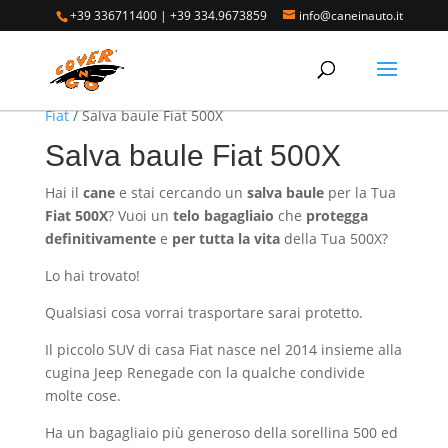
+39 336711400
|
+39 334.9673859
info@caneinauto.it
Home
/
SALVA BAULE - Vasca Telo Copribaule
Auto
/
SALVA BAULE FIAT - Vasca salva bagagliaio
Fiat
/ Salva baule Fiat 500X
Salva baule Fiat 500X
Hai il
cane
e stai cercando un
salva baule
per la Tua
Fiat 500X
? Vuoi un
telo
bagagliaio
che
protegga
definitivamente
e
per tutta la vita
della Tua 500X?
Lo hai trovato!
Qualsiasi cosa vorrai trasportare sarai protetto.
Il piccolo SUV di casa Fiat nasce nel 2014 insieme alla
cugina Jeep Renegade con la qualche condivide
molte cose.
Ha un bagagliaio più generoso della sorellina 500 ed