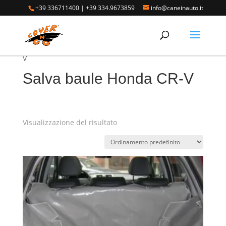
+39 336711400
|
+39 334.9673859
info@caneinauto.it
Home
/
SALVA BAULE - Vasca Telo Copribaule
Auto
/
SALVA BAULE HONDA
/ Salva baule Honda CR-
V
Salva baule Honda CR-V
Visualizzazione del risultato