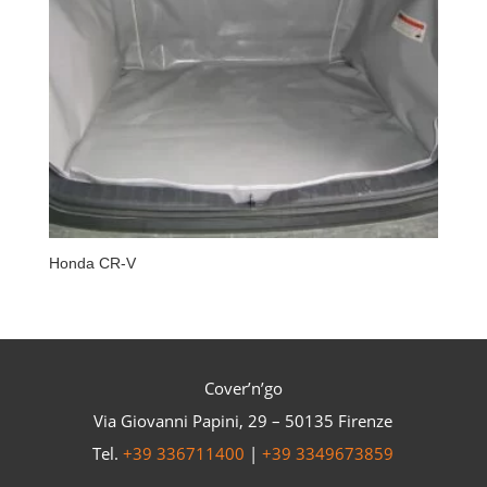
Honda CR-V
Cover’n’go
Via Giovanni Papini, 29 – 50135 Firenze
Tel.
+39 336711400
|
+39 3349673859