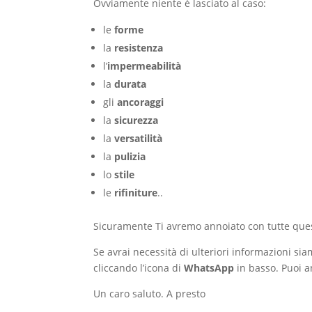
Ovviamente niente è lasciato al caso:
le
forme
la
resistenza
l’
impermeabilità
la
durata
gli
ancoraggi
la
sicurezza
la
versatilità
la
pulizia
lo
stile
le
rifiniture
..
Sicuramente Ti avremo annoiato con tutte ques
Se avrai necessità di ulteriori informazioni si
cliccando l’icona di
WhatsApp
in basso. Puoi a
Un caro saluto. A presto