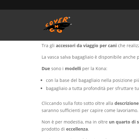
Home
/
SALVA BAULE - Vasca Telo Copribaule 
Salva baule Hyundai 
Tra gli
accessori da viaggio per cani
che reali
La vasca salva bagagliaio è disponibile anche pe
Due
sono i
modelli
per la Kona:
con la base del bagagliaio nella posizione pi
bagagliaio a tutta profondità per sfruttare tu
Cliccando sulla foto sotto oltre alla
descrizione
saranno sufficienti per capire come lavoriamo.
Non è per modestia, ma in oltre
un quarto di 
prodotto di
eccellenza
.