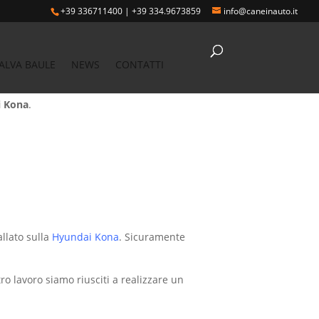
+39 336711400
|
+39 334.9673859
info@caneinauto.it
ALVA BAULE
NEWS
CONTATTI
 Kona
.
llato sulla
Hyundai Kona
. Sicuramente
ro lavoro siamo riusciti a realizzare un