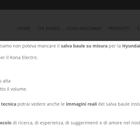
Auto
/
SALVA BAULE HYUNDAI
/ Salva baule Hyundai KONA
HOME
CHI SIAMO
COSA FACCIAMO
PRODOTTI
S
KONA
zziamo non poteva mancare il
salva baule su misura
per la
Hyundai
r il Kona Electric.
ù alta
tto il volume.
 tecnica
potrai vedere anche le
immagini reali
del salva baule insta
secolo
di ricerca, di esperienza, di suggerimenti e di amore nel nost