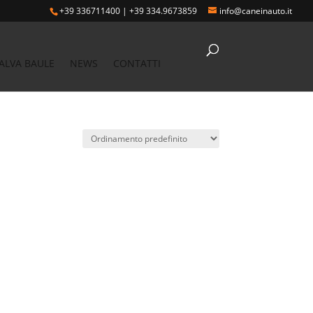
+39 336711400
|
+39 334.9673859
info@caneinauto.it
ALVA BAULE
NEWS
CONTATTI