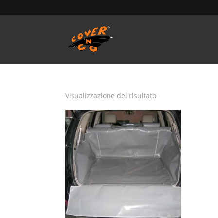
Home
/
SALVA BAULE - Vasca Telo Copribaule 
Salva baule Hyundai 
Visualizzazione del risultato