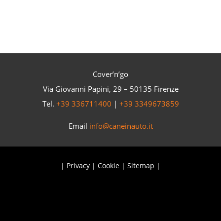
Cover’n’go
Via Giovanni Papini, 29 – 50135 Firenze
Tel.
+39 336711400
|
+39 3349673859
Email
info@caneinauto.it
|
Privacy
|
Cookie
|
Sitemap
|