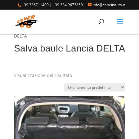
+39 336711400
|
+39 334.9673859
info@caneinauto.it
Home
/
SALVA BAULE - Vasca Telo Copribaule
Auto
/
SALVA BAULE LANCIA
/ Salva baule Lancia
DELTA
Salva baule Lancia DELTA
Visualizzazione del risultato