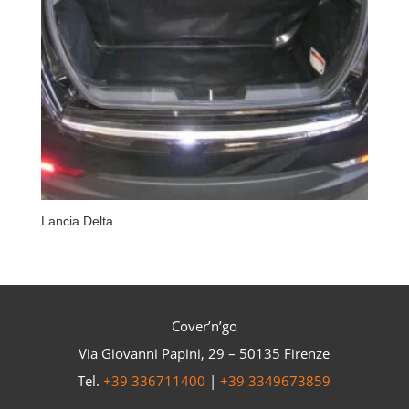
Lancia Delta
Cover’n’go
Via Giovanni Papini, 29 – 50135 Firenze
Tel.
+39 336711400
|
+39 3349673859