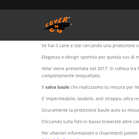
Home
/
SALVA BAULE - Vasca Telo Copribaule 
Salva baule RANGE RO
Se hai il cane e stai cercando una protezione 
Eleganza e design sportivo per questa suv di 
Velar viene presentata nel 2017. Si colloca tra
completamente moquettato.
Il
salva baule
che realizziamo su misura per V
E’ impermeabile, lavabile, anti strappo, ultra r
Sicuramente la protezione baule auto su misu
Cliccando sulla foto in basso troverete altre ca
Per ulteriori informazioni o chiarimenti potete