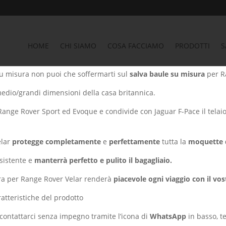
Auto
/
SALVA BAULE LAND ROVER
/ Salva baule RANGE ROVER VELAR 
HOME
CHI SIAMO
COSA FACCIAMO
PRODOTTI
S
VER VELAR - Vasca salva bagag
su misura non puoi che soffermarti sul
salva baule su misura
per R
medio/grandi dimensioni della casa britannica.
 Range Rover Sport ed Evoque e condivide con Jaguar F-Pace il telaio
elar
protegge completamente
e
perfettamente
tutta la
moquette d
esistente e
manterrà perfetto e pulito il bagagliaio.
ra per Range Rover Velar renderà
piacevole ogni viaggio con il vo
ratteristiche del prodotto
 contattarci senza impegno tramite l’icona di
WhatsApp
in basso, t