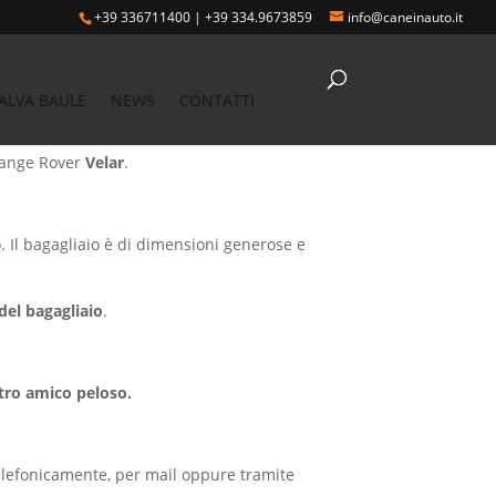
+39 336711400
|
+39 334.9673859
info@caneinauto.it
- Vasca salva bagagliaio Range Rover
ALVA BAULE
NEWS
CONTATTI
liaio Range Rover
ange Rover
Velar
.
. Il bagagliaio è di dimensioni generose e
el bagagliaio
.
stro amico peloso.
elefonicamente, per mail oppure tramite