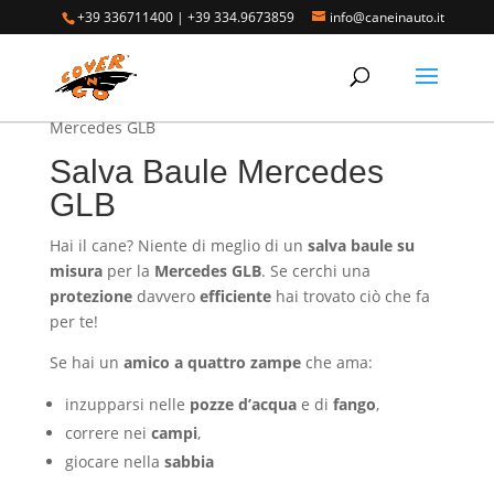
+39 336711400
|
+39 334.9673859
info@caneinauto.it
Home
/
SALVA BAULE - Vasca Telo Copribaule
Auto
/
SALVA BAULE MERCEDES
/ Salva Baule
Mercedes GLB
Salva Baule Mercedes
GLB
Hai il cane? Niente di meglio di un
salva baule su
misura
per la
Mercedes GLB
. Se cerchi una
protezione
davvero
efficiente
hai trovato ciò che fa
per te!
Se hai un
amico a quattro zampe
che ama:
inzupparsi nelle
pozze d’acqua
e di
fango
,
correre nei
campi
,
giocare nella
sabbia