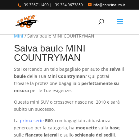
+39 336711400
|
+39 334.9673859
info@caneinauto.it
Home
/
SALVA BAULE - Vasca Telo Copribaule
Auto
/
SALVA BAULE MINI - Vasca salva bagagliaio
Mini
/ Salva baule MINI COUNTRYMAN
Salva baule MINI
COUNTRYMAN
Stai cercando un telo bagagliaio per auto che
salva
il
baule
della Tua
Mini
Countryman
? Qui potrai
trovare la protezione bagagliaio
perfettamente su
misura
per le Tue esigenze.
Questa mini SUV o crossover nasce nel 2010 e sarà
subito un successo.
La
prima serie
R60
, con bagagliaio abbastanza
generoso per la categoria, ha
moquette
sulla
base
,
sulle
fiancate laterali
e sullo
schienale dei sedili
.