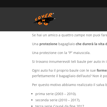
Home
/
SALVA BAULE - Vasca Telo Copribaule 
Salva baule Porsche
Se hai un amico a quattro zampe non puoi fa
Una
protezione
bagagliaio
che durerà la vita 
Una protezione con la “P” maiuscola.
Si trovano innumerevoli teli baule per auto in 
Ogni auto ha il proprio baule con le sue
forme
perfettamente il bagagliaio dell’auto? Non è po
Per questo motivo abbiamo realizzato il salva
prima serie (2003 – 2010),
seconda serie (2010 – 2017),
terza serie Coupé da fine 2017.