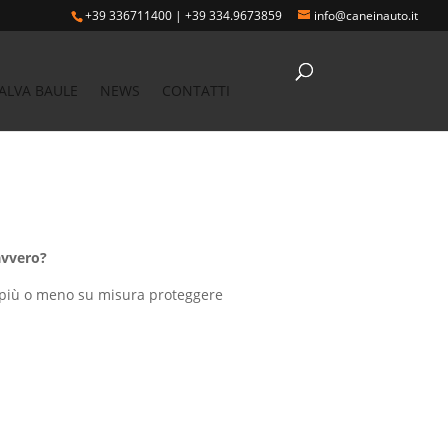
+39 336711400
|
+39 334.9673859
info@caneinauto.it
va baule Porsche CAYENNE
ALVA BAULE
NEWS
CONTATTI
avvero?
 più o meno su misura proteggere