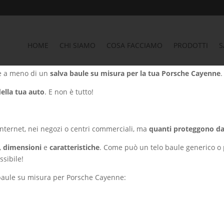
Auto
/
SALVA BAULE PORSCHE - Vasca salva bagagliaio Porsche
/ Sal
HOME
CHI SIAMO
COSA FACCIAMO
PRODOTTI
S
 CAYENNE
re a meno di un
salva baule su misura per la tua Porsche Cayenne
.
della tua auto
. E non è tutto!
internet, nei negozi o centri commerciali, ma
quanti proteggono d
,
dimensioni
e
caratteristiche
. Come può un telo baule generico o
ssibile!
 baule su misura per Porsche Cayenne: