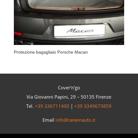
Protezione bagagliaio Porsche Macan
Cover’n’go
Via Giovanni Papini, 29 – 50135 Firenze
Tel.
+39 336711400
|
+39 3349673859
Email
info@caneinauto.it