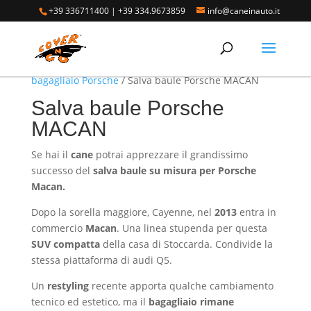
+39 336711400
|
+39 334.9673859
info@caneinauto.it
Home
/
SALVA BAULE - Vasca Telo Copribaule
Auto
/
SALVA BAULE PORSCHE - Vasca salva
bagagliaio Porsche
/ Salva baule Porsche MACAN
Salva baule Porsche
MACAN
Se hai il
cane
potrai apprezzare il grandissimo
successo del
salva baule su misura per Porsche
Macan.
Dopo la sorella maggiore, Cayenne, nel
2013
entra in
commercio
Macan
. Una linea stupenda per questa
SUV compatta
della casa di Stoccarda. Condivide la
stessa piattaforma di audi Q5.
Un
restyling
recente apporta qualche cambiamento
tecnico ed estetico, ma il
bagagliaio rimane