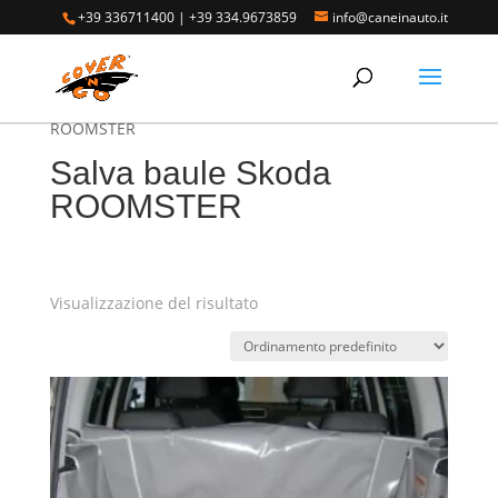
+39 336711400
|
+39 334.9673859
info@caneinauto.it
Home
/
SALVA BAULE - Vasca Telo Copribaule
Auto
/
SALVA BAULE SKODA
/ Salva baule Skoda
ROOMSTER
Salva baule Skoda
ROOMSTER
Visualizzazione del risultato