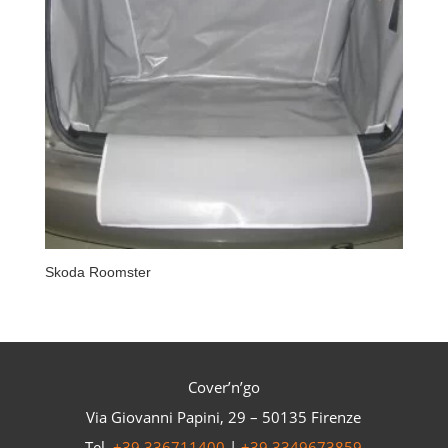
Skoda Roomster
Cover’n’go
Via Giovanni Papini, 29 – 50135 Firenze
Tel.
+39 336711400
|
+39 3349673859