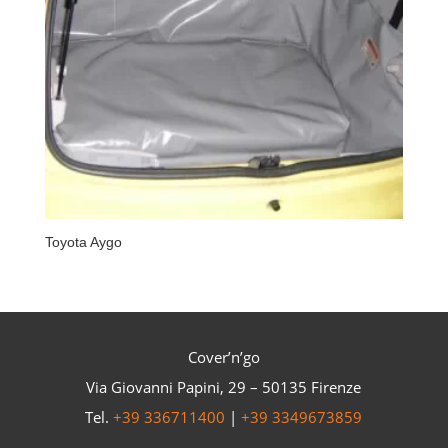
Toyota Aygo
Cover’n’go
Via Giovanni Papini, 29 – 50135 Firenze
Tel.
+39 336711400
|
+39 3349673859