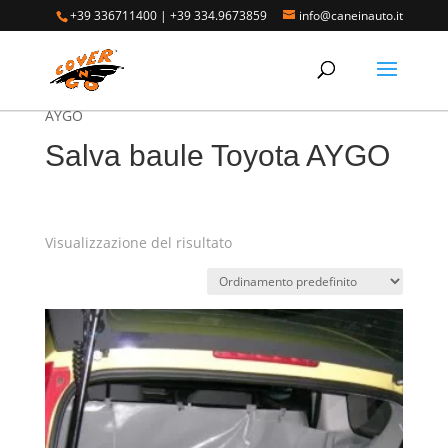
+39 336711400
|
+39 334.9673859
info@caneinauto.it
Home
/
SALVA BAULE - Vasca Telo Copribaule
Auto
/
SALVA BAULE TOYOTA
/ Salva baule Toyota
AYGO
Salva baule Toyota AYGO
Visualizzazione del risultato