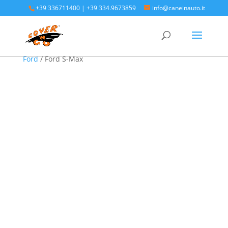
+39 336711400
|
+39 334.9673859
info@caneinauto.it
Home
/
SALVA BAULE - Vasca Telo Copribaule
Auto
/
SALVA BAULE FORD - Vasca salva bagagliaio
Ford
/ Ford S-Max