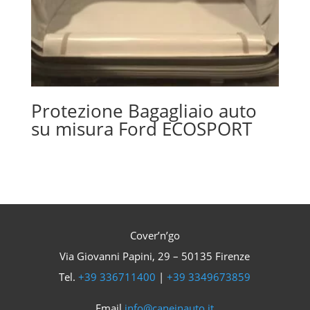
Protezione Bagagliaio auto
su misura Ford ECOSPORT
Cover’n’go
Via Giovanni Papini, 29 – 50135 Firenze
Tel.
+39 336711400
|
+39 3349673859
Email
info@caneinauto.it