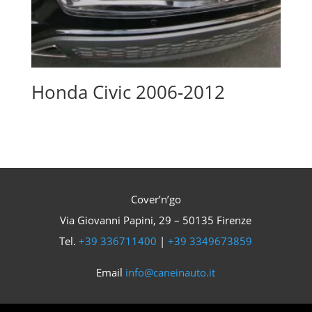
Honda Civic 2006-2012
Cover’n’go
Via Giovanni Papini, 29 – 50135 Firenze
Tel.
+39 336711400
|
+39 3349673859
Email
info@caneinauto.it