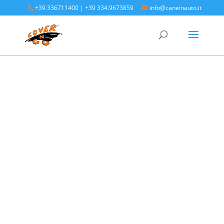
+39 336711400
|
+39 334.9673859
info@caneinauto.it
Home
/
SALVA BAULE - Vasca Telo Copribaule
Auto
/
SALVA BAULE HONDA
/ HONDA HR-V