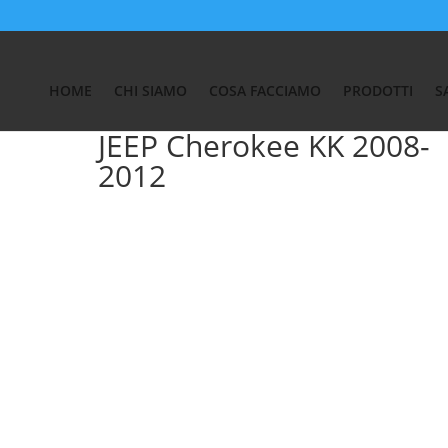
Auto
/
SALVA BAULE JEEP
/ JEEP Cherokee KK 2008-2012
HOME
CHI SIAMO
COSA FACCIAMO
PRODOTTI
S
JEEP Cherokee KK 2008-
2012