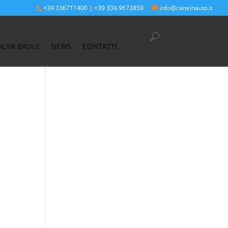
+39 336711400
|
+39 334.9673859
info@caneinauto.it
ALVA BAULE
NEWS
CONTATTI