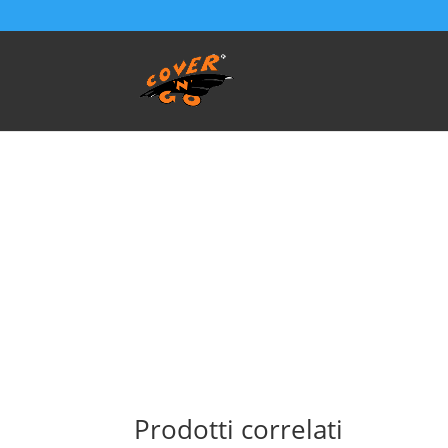
Home
/
SALVA BAULE - Vasca Telo Copribaule 
Prodotti correlati