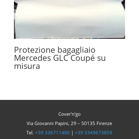
Protezione bagagliaio
Mercedes GLC Coupé su
misura
Cover’n’go
Via Giovanni Papini, 29 – 50135 Firenze
Tel.
+39 336711400
|
+39 3349673859