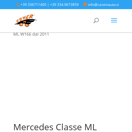
+39 336711400
|
+39 334.9673859
info@caneinauto.it
Home
/
SALVA BAULE - Vasca Telo Copribaule
Auto
/
SALVA BAULE MERCEDES
/ Mercedes Classe
ML W166 dal 2011
Mercedes Classe ML