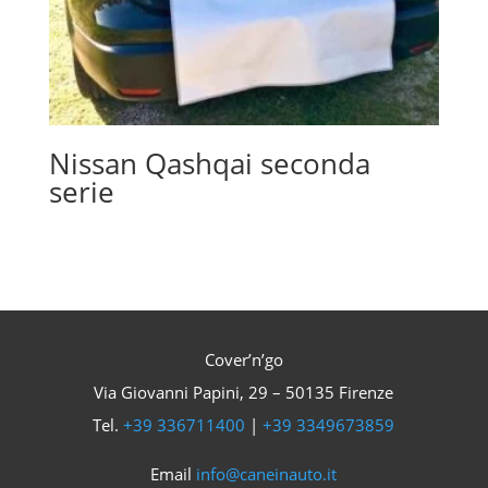
Nissan Qashqai seconda
serie
Cover’n’go
Via Giovanni Papini, 29 – 50135 Firenze
Tel.
+39 336711400
|
+39 3349673859
Email
info@caneinauto.it