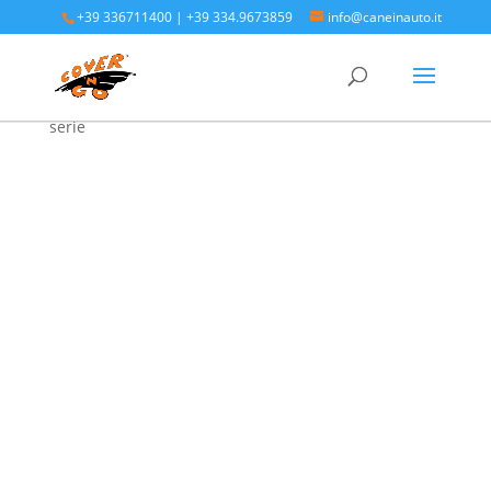
+39 336711400
|
+39 334.9673859
info@caneinauto.it
Home
/
SALVA BAULE - Vasca Telo Copribaule
Auto
/
SALVA BAULE NISSAN
/ Nissan Micra quarta
serie