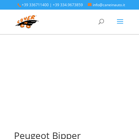
+39 336711400
|
+39 334.9673859
info@caneinauto.it
Home
/
SALVA BAULE - Vasca Telo Copribaule
Auto
/
SALVA BAULE PEUGEOT
/ Peugeot Bipper
Peugeot Bipper