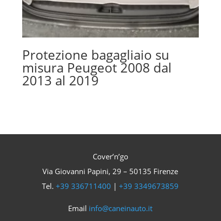
Protezione bagagliaio su
misura Peugeot 2008 dal
2013 al 2019
Cover’n’go
Via Giovanni Papini, 29 – 50135 Firenze
Tel.
+39 336711400
|
+39 3349673859
Email
info@caneinauto.it