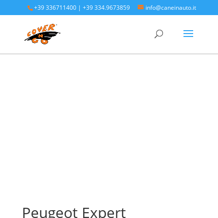
+39 336711400
|
+39 334.9673859
info@caneinauto.it
Home
/
SALVA BAULE - Vasca Telo Copribaule
Auto
/
SALVA BAULE PEUGEOT
/ Peugeot Expert
Peugeot Expert