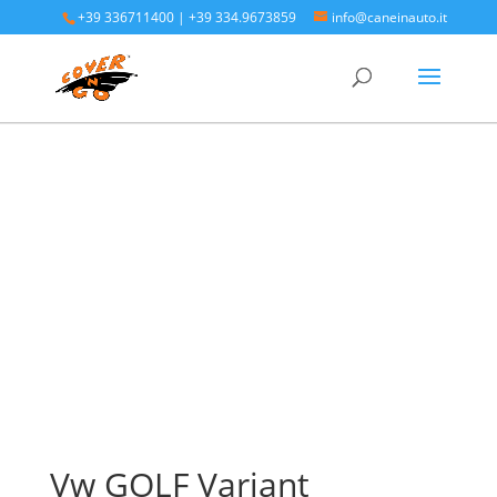
+39 336711400
|
+39 334.9673859
info@caneinauto.it
Home
/
SALVA BAULE - Vasca Telo Copribaule
Auto
/
SALVA BAULE VOLKSWAGEN
/ Vw GOLF Variant
Vw GOLF Variant