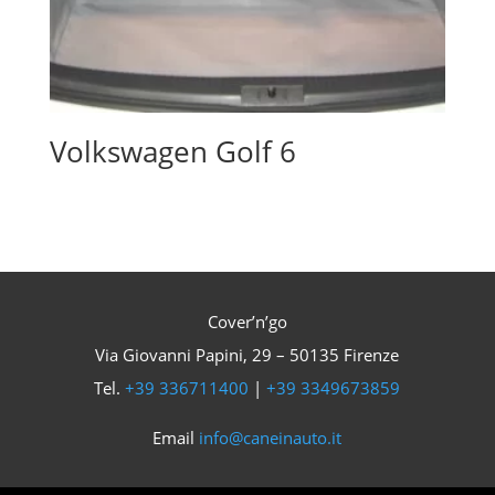
Volkswagen Golf 6
Cover’n’go
Via Giovanni Papini, 29 – 50135 Firenze
Tel.
+39 336711400
|
+39 3349673859
Email
info@caneinauto.it