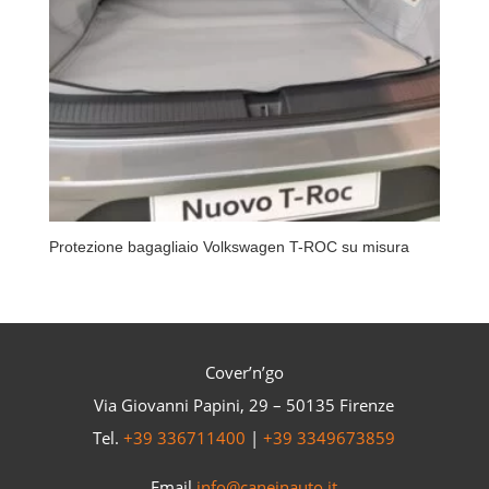
Protezione bagagliaio Volkswagen T-ROC su misura
Cover’n’go
Via Giovanni Papini, 29 – 50135 Firenze
Tel.
+39 336711400
|
+39 3349673859
Email
info@caneinauto.it