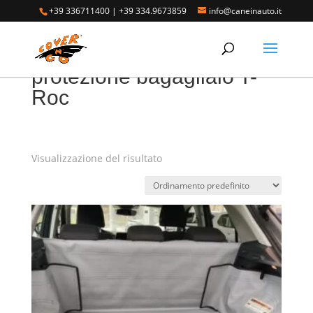
+39 336711400
|
+39 334.9673859
info@caneinauto.it
Home
/ Prodotti taggati “protezione bagagliaio T-Roc”
protezione bagagliaio T-
Roc
Visualizzazione del risultato