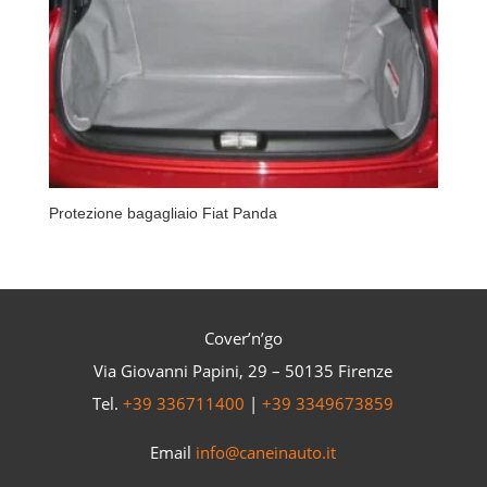
Protezione bagagliaio Fiat Panda
Cover’n’go
Via Giovanni Papini, 29 – 50135 Firenze
Tel.
+39 336711400
|
+39 3349673859
Email
info@caneinauto.it