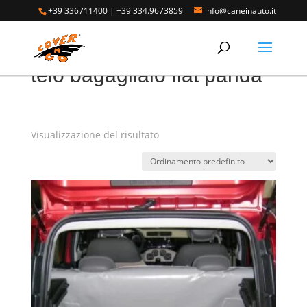
+39 336711400
|
+39 334.9673859
info@caneinauto.it
Home
/ Prodotti taggati “telo bagagliaio fiat panda”
telo bagagliaio fiat panda
Visualizzazione del risultato