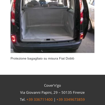
Protezione bagagliaio su misura Fiat Doblò
Cover’n’go
Via Giovanni Papini, 29 – 50135 Firenze
Tel.
+39 336711400
|
+39 3349673859