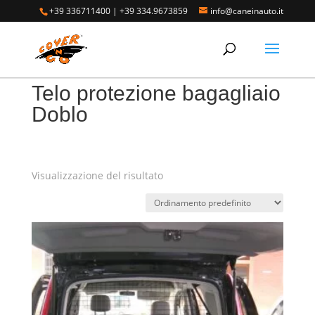
+39 336711400
|
+39 334.9673859
info@caneinauto.it
Home
/ Prodotti taggati “Telo protezione bagagliaio
Doblo”
Telo protezione bagagliaio
Doblo
Visualizzazione del risultato