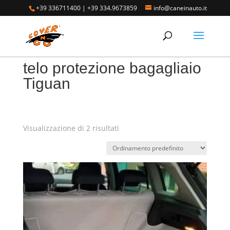
+39 336711400
|
+39 334.9673859
info@caneinauto.it
Home
/ Prodotti taggati “telo protezione bagagliaio
Tiguan”
telo protezione bagagliaio
Tiguan
Visualizzazione di 2 risultati