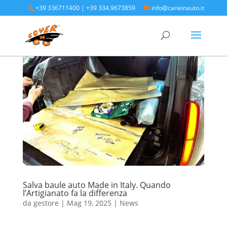
+39 336711400
|
+39 334.9673859
info@caneinauto.it
Salva baule auto Made in Italy. Quando
l’Artigianato fa la differenza
da
gestore
|
Mag 19, 2025
|
News