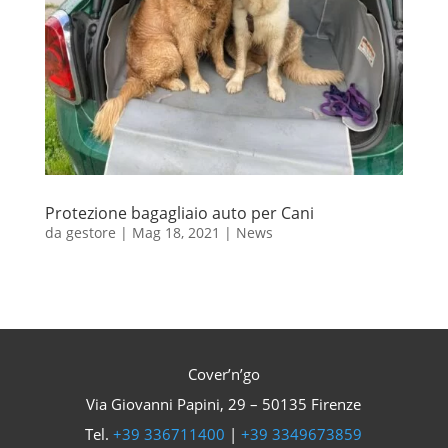
Protezione bagagliaio auto per Cani
da
gestore
|
Mag 18, 2021
|
News
Cover’n’go
Via Giovanni Papini, 29 – 50135 Firenze
Tel.
+39 336711400
|
+39 3349673859