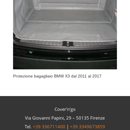
Protezione bagagliaio BMW X3 dal 2011 al 2017
Cover’n’go
Via Giovanni Papini, 29 – 50135 Firenze
Tel.
+39 336711400
|
+39 3349673859