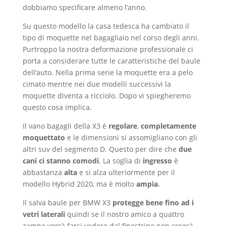
dobbiamo specificare almeno l’anno.
Su questo modello la casa tedesca ha cambiato il
tipo di moquette nel bagagliaio nel corso degli anni.
Purtroppo la nostra deformazione professionale ci
porta a considerare tutte le caratteristiche del baule
dell’auto. Nella prima serie la moquette era a pelo
cimato mentre nei due modelli successivi la
moquette diventa a ricciolo. Dopo vi spiegheremo
questo cosa implica.
Il vano bagagli della X3 è
regolare
,
completamente
moquettato
e le dimensioni si assomigliano con gli
altri suv del segmento D. Questo per dire che
due
cani ci stanno comodi
. La soglia di
ingresso
è
abbastanza
alta
e si alza ulteriormente per il
modello Hybrid 2020, ma è molto
ampia
.
Il salva baule per BMW X3
protegge bene fino ad i
vetri laterali
quindi se il nostro amico a quattro
zampe vorrà farsi vedere dal finestrino non creerà