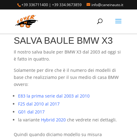
+39 336711400
|
+39 334.9673859
info@caneinauto.it
Home
/
SALVA BAULE - Vasca Telo Copribaule
Auto
/
SALVA BAULE BMW
/ SALVA BAULE BMW X3
SALVA BAULE BMW X3
Il nostro salva baule per BMW X3 dal 2003 ad oggi si
è fatto in quattro.
Solamente per dire che è il numero dei modelli di
base che realizziamo per il suv medio di casa BMW
ovvero:
E83 la prima serie dal 2003 al 2010
F25 dal 2010 al 2017
G01 dal 2017
la variante
Hybrid 2020
che vedrete nei dettagli.
Quindi quando diciamo modello su misura