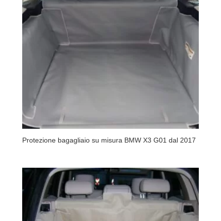
Protezione bagagliaio su misura BMW X3 G01 dal 2017