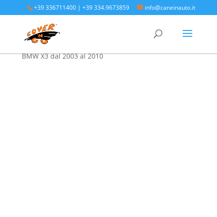
+39 336711400
|
+39 334.9673859
info@caneinauto.it
Home
/
SALVA BAULE - Vasca Telo Copribaule
Auto
/
SALVA BAULE BMW
/ Protezione bagagliaio
BMW X3 dal 2003 al 2010