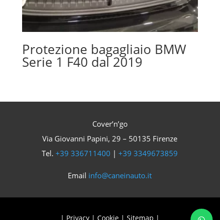
Protezione bagagliaio BMW
Serie 1 F40 dal 2019
Cover’n’go
Via Giovanni Papini, 29 – 50135 Firenze
Tel.
+39 336711400
|
+39 3349673859
Email
info@caneinauto.it
|
Privacy
|
Cookie
|
Sitemap
|