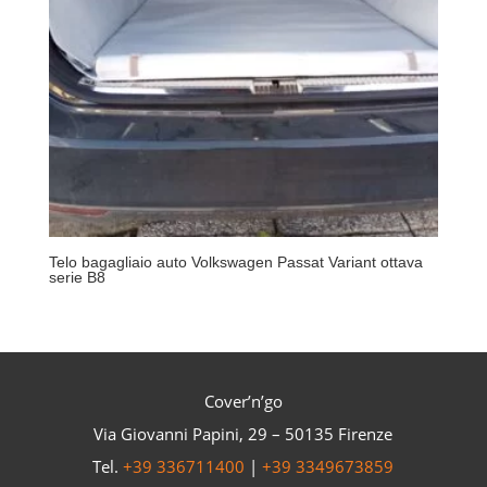
Telo bagagliaio auto Volkswagen Passat Variant ottava
serie B8
Cover’n’go
Via Giovanni Papini, 29 – 50135 Firenze
Tel.
+39 336711400
|
+39 3349673859