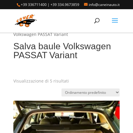
+39 336711400
|
+39 334.9673859
info@caneinauto.it
Home
/
SALVA BAULE - Vasca Telo Copribaule
Auto
/
SALVA BAULE VOLKSWAGEN
/ Salva baule
Volkswagen PASSAT Variant
Salva baule Volkswagen
PASSAT Variant
Visualizzazione di 5 risultati