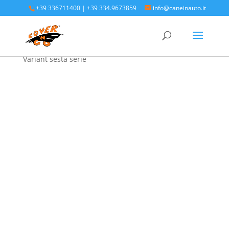
+39 336711400
|
+39 334.9673859
info@caneinauto.it
Home
/
SALVA BAULE - Vasca Telo Copribaule
Auto
/
SALVA BAULE VOLKSWAGEN
/ Vw PASSAT
Variant sesta serie