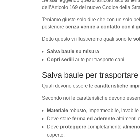
Se stai leggendo questo articolo sicurament
dell’Articolo 169 del nuovo Codice della Strad
Teniamo giusto solo dire che con un solo p
posteriore
senza venire a contatto con il g
Detto questo vi illustreremo quali sono le
so
Salva baule su misura
Copri sedili
auto per trasporto cani
Salva baule per trasportare 
Quali devono essere le
caratteristiche impr
Secondo noi le caratteristiche devono essere
Materiale
robusto, impermeabile, lavabile
Deve stare
ferma ed aderente
altrimenti 
Deve
proteggere
completamente
almeno
coperte.