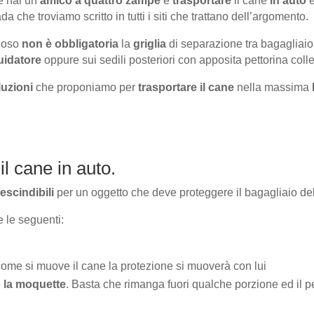
e hai un
amico a quattro zampe
e
trasportare
il cane
in auto
è
a che troviamo scritto in tutti i siti che trattano dell’argomento.
eloso
non è obbligatoria
la
griglia
di separazione tra bagagliaio
uidatore
oppure sui sedili posteriori con apposita pettorina colle
luzioni
che proponiamo per
trasportare il cane
nella massima
il cane in auto.
escindibili
per un oggetto che deve proteggere il bagagliaio del
 le seguenti:
come si muove il cane la protezione si muoverà con lui
 la moquette
. Basta che rimanga fuori qualche porzione ed il p