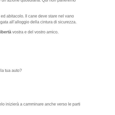
 un’azione quotidiana. Qui non parleremo
 ed abitacolo. Il cane deve stare nel vano
gata all’alloggio della cintura di sicurezza.
libertà
vostra e del vostro amico.
la tua auto?
elo inizierà a camminare anche verso le parti