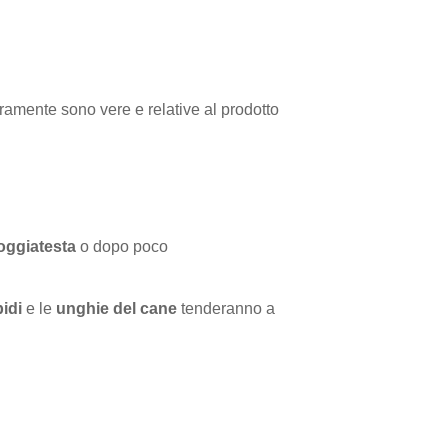
uramente sono vere e relative al prodotto
oggiatesta
o dopo poco
idi
e le
unghie del cane
tenderanno a