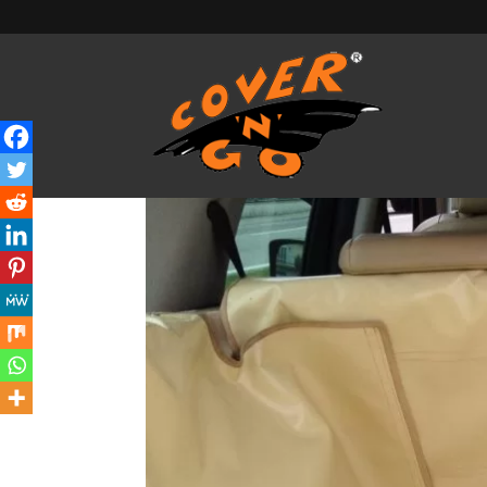
Cane in auto
da
wp-backend
|
Nov 16, 2020
|
News