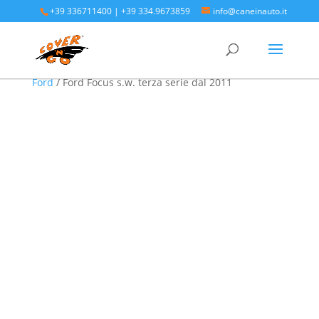
+39 336711400
|
+39 334.9673859
info@caneinauto.it
Home
/
SALVA BAULE - Vasca Telo Copribaule
Auto
/
SALVA BAULE FORD - Vasca salva bagagliaio
Ford
/ Ford Focus s.w. terza serie dal 2011