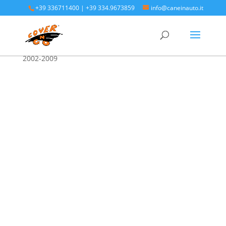
+39 336711400
|
+39 334.9673859
info@caneinauto.it
Home
/
SALVA BAULE - Vasca Telo Copribaule
Auto
/
SALVA BAULE KIA
/ Kia Sorento prima serie
2002-2009