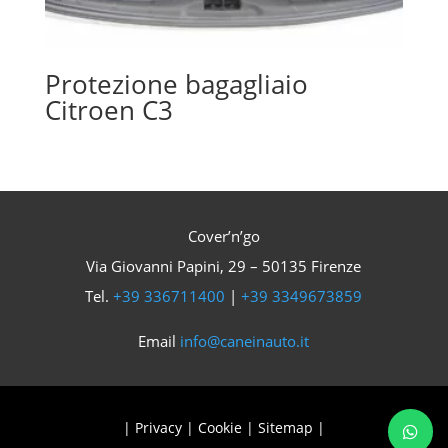
Protezione bagagliaio
Citroen C3
Cover’n’go
Via Giovanni Papini, 29 – 50135 Firenze
Tel.
+39 336711400
|
+39 3349673859
Email
info@caneinauto.it
|
Privacy
|
Cookie
|
Sitemap
|