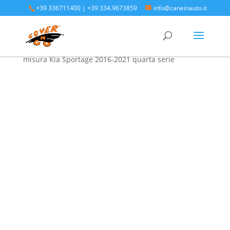
+39 336711400
|
+39 334.9673859
info@caneinauto.it
Home
/
SALVA BAULE - Vasca Telo Copribaule
Auto
/
SALVA BAULE KIA
/ Protezione bagagliaio su
misura Kia Sportage 2016-2021 quarta serie