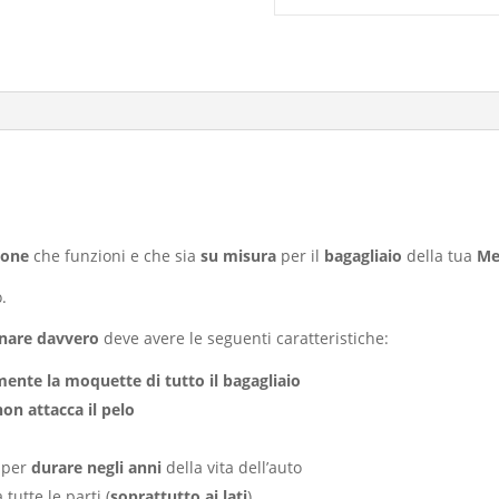
ione
che funzioni e che sia
su misura
per il
bagagliaio
della tua
Me
.
onare davvero
deve avere le seguenti caratteristiche:
nte la moquette di tutto il bagagliaio
non attacca il pelo
i per
durare negli anni
della vita dell’auto
tutte le parti (
soprattutto ai lati
)