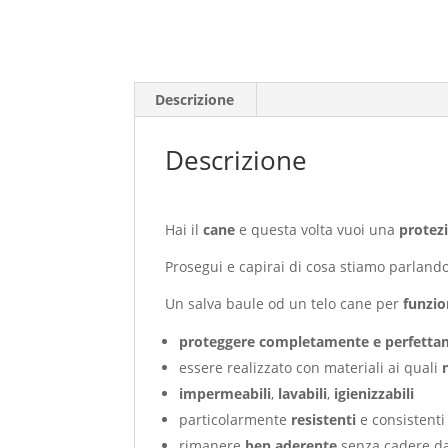
Descrizione
Descrizione
Hai il
cane
e questa volta vuoi una
protez
Prosegui e capirai di cosa stiamo parlando
Un salva baule od un telo cane per
funzi
proteggere completamente e perfettame
essere realizzato con materiali ai quali
impermeabili
,
lavabili
,
igienizzabili
particolarmente
resistenti
e consistent
rimanere
ben aderente
senza cadere da 