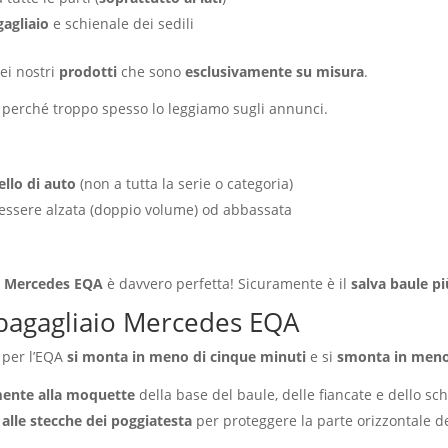
gagliaio
e schienale dei sedili
ei nostri
prodotti
che sono
esclusivamente su misura
.
 perché troppo spesso lo leggiamo sugli annunci.
llo di auto
(non a tutta la serie o categoria)
essere alzata (doppio volume) od abbassata
la Mercedes EQA
è davvero perfetta! Sicuramente è il
salva baule p
bagagliaio Mercedes EQA
a per l’EQA
si monta in meno di cinque minuti
e si
smonta in meno
mente alla moquette
della base del baule, delle fiancate e dello sch
)
alle stecche dei poggiatesta
per proteggere la parte orizzontale del