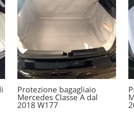
i
Protezione bagagliaio
P
Mercedes Classe A dal
M
2018 W177
2