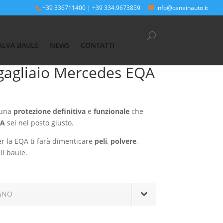
+39 336711400
|
+39 334.9673859
info@caneinauto.it
QA
ALVA BAULE
NEWS
CONTATTI
gagliaio Mercedes EQA
 una
protezione definitiva
e
funzionale
che
QA
sei nel posto giusto.
er la EQA ti farà dimenticare
peli
,
polvere
,
il baule.
GNO