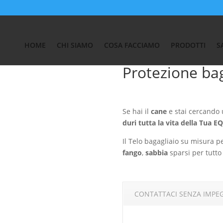
Auto
/
SALVA BAULE MERCEDES
/ Protezione bagagliaio Mercedes E
HOME
CHI SIAMO
COSA FACCIAMO
PRODOTTI
S
Protezione ba
Se hai il
cane
e stai cercando
duri tutta la vita della Tua E
Il Telo bagagliaio su misura p
fango
,
sabbia
sparsi per tutto 
CONTATTACI SENZA IMPE