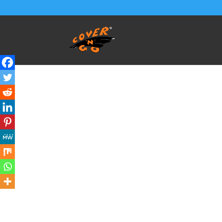
Home
/
SALVA BAULE - Vasca Telo Copribaule 