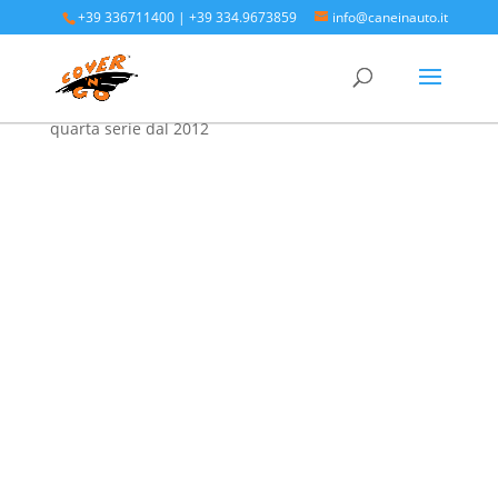
+39 336711400
|
+39 334.9673859
info@caneinauto.it
Home
/
SALVA BAULE - Vasca Telo Copribaule
Auto
/
SALVA BAULE SUBARU
/ Subaru Forester
quarta serie dal 2012