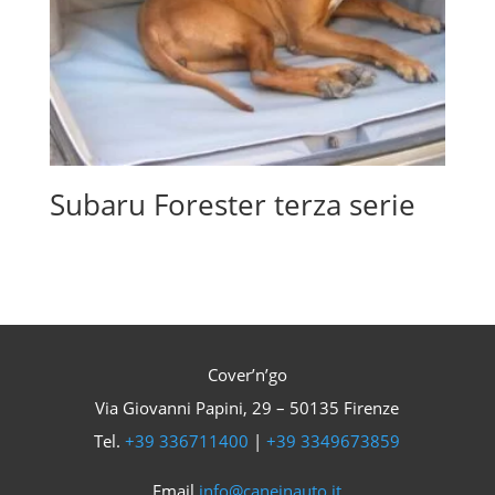
Subaru Forester terza serie
Cover’n’go
Via Giovanni Papini, 29 – 50135 Firenze
Tel.
+39 336711400
|
+39 3349673859
Email
info@caneinauto.it