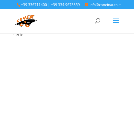
+39 336711400
|
+39 334.9673859
info@caneinauto.it
Home
/
SALVA BAULE - Vasca Telo Copribaule
Auto
/
SALVA BAULE SUBARU
/ Subaru Forester terza
serie