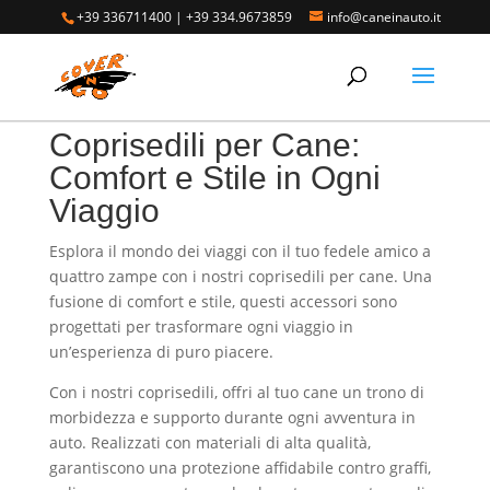
+39 336711400
|
+39 334.9673859
info@caneinauto.it
Home
/ Prodotti taggati “Coprisedili per Cane:
Comfort e Stile in Ogni Viaggio”
Coprisedili per Cane:
Comfort e Stile in Ogni
Viaggio
Esplora il mondo dei viaggi con il tuo fedele amico a
quattro zampe con i nostri coprisedili per cane. Una
fusione di comfort e stile, questi accessori sono
progettati per trasformare ogni viaggio in
un’esperienza di puro piacere.
Con i nostri coprisedili, offri al tuo cane un trono di
morbidezza e supporto durante ogni avventura in
auto. Realizzati con materiali di alta qualità,
garantiscono una protezione affidabile contro graffi,