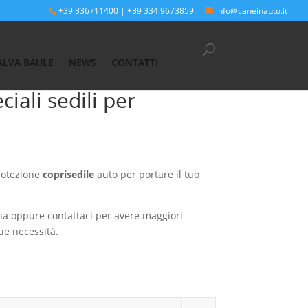
+39 336711400
|
+39 334.9673859
info@caneinauto.it
ALVA BAULE
NEWS
CONTATTI
iali sedili per
rotezione
coprisedile
auto per portare il tuo
na oppure contattaci per avere maggiori
tue necessità.