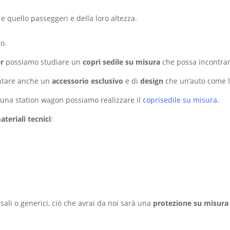
 e quello passeggeri e della loro altezza.
o.
er
possiamo studiare un
copri sedile su misura
che possa incontrare
entare anche un
accessorio esclusivo
e di
design
che un’auto come l
 una station wagon possiamo realizzare il
coprisedile su misura
.
teriali tecnici
:
sali o generici, ciò che avrai da noi sarà una
protezione
su misura