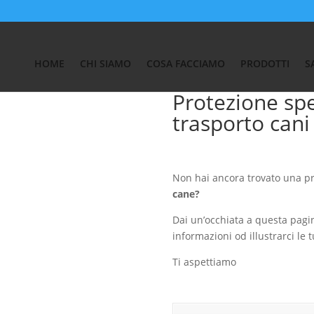
EGGERI
/ Protezione speciali sedili per trasporto cani
HOME
CHI SIAMO
COSA FACCIAMO
PRODOTTI
S
Protezione spec
trasporto cani
Non hai ancora trovato una p
cane?
Dai un’occhiata a questa pagi
informazioni od illustrarci le 
Ti aspettiamo