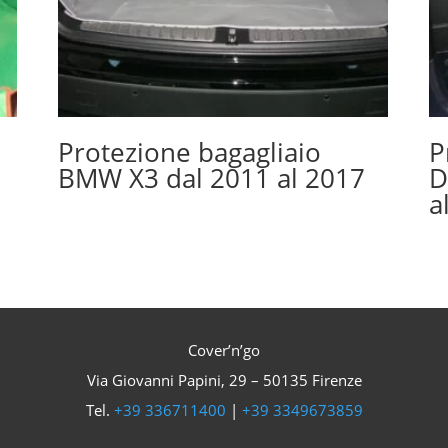
Protezione bagagliaio
P
BMW X3 dal 2011 al 2017
D
a
Cover’n’go
Via Giovanni Papini, 29 – 50135 Firenze
Tel.
+39 336711400
|
+39 3349673859