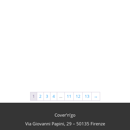
1
2
3
4
…
11
12
13
→
Cover’n’go
Via Giovanni Papini, 29 – 50135 Firenze