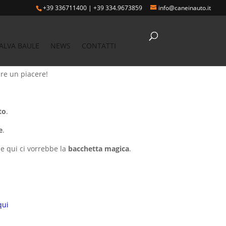
+39 336711400
|
+39 334.9673859
info@caneinauto.it
ALVA BAULE
NEWS
CONTATTI
e un piacere!
to
.
e
.
e qui ci vorrebbe la
bacchetta magica
.
qui