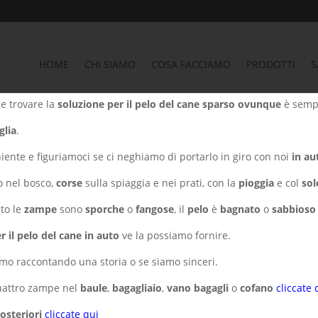
HOME
CHI SIAMO
COSA FACCIAMO
PRODOTTI
S
e trovare la
soluzione per il pelo del cane sparso ovunque
è sempr
glia
.
iente e figuriamoci se ci neghiamo di portarlo in giro con noi
in au
o nel bosco,
corse
sulla spiaggia e nei prati, con la
pioggia
e col
sol
uto le
zampe
sono
sporche
o
fangose
, il
pelo
è
bagnato
o
sabbioso
r il pelo del cane in auto
ve la possiamo fornire.
iamo raccontando una storia o se siamo sinceri.
quattro zampe nel
baule
,
bagagliaio
,
vano bagagli
o
cofano
cliccate 
posteriori
cliccate qui