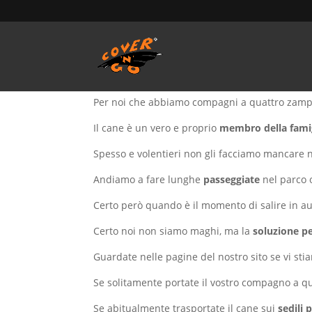
Home
/ Prodotti taggati “pelo del cane”
pelo del cane
Per noi che abbiamo compagni a quattro zamp
Il cane è un vero e proprio
membro della fami
Spesso e volentieri non gli facciamo mancare n
Andiamo a fare lunghe
passeggiate
nel parco 
Certo però quando è il momento di salire in a
Certo noi non siamo maghi, ma la
soluzione pe
Guardate nelle pagine del nostro sito se vi st
Se solitamente portate il vostro compagno a 
Se abitualmente trasportate il cane sui
sedili 