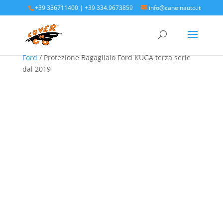
+39 336711400
|
+39 334.9673859
info@caneinauto.it
Home
/
SALVA BAULE - Vasca Telo Copribaule
Auto
/
SALVA BAULE FORD - Vasca salva bagagliaio
Ford
/ Protezione Bagagliaio Ford KUGA terza serie
dal 2019