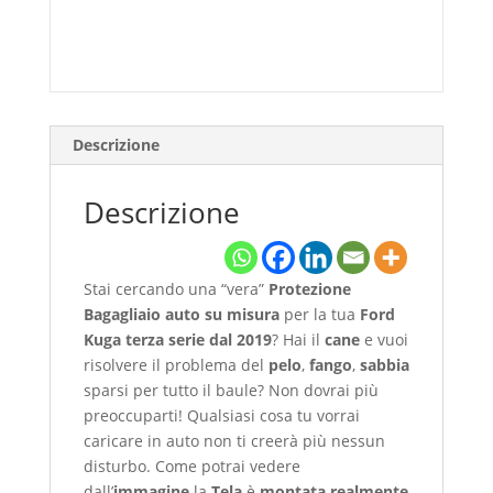
Descrizione
Descrizione
Stai cercando una “vera”
Protezione
Bagagliaio auto su misura
per la tua
Ford
Kuga terza serie dal 2019
? Hai il
cane
e vuoi
risolvere il problema del
pelo
,
fango
,
sabbia
sparsi per tutto il baule? Non dovrai più
preoccuparti! Qualsiasi cosa tu vorrai
caricare in auto non ti creerà più nessun
disturbo. Come potrai vedere
dall’
immagine
la
Tela
è
montata realmente