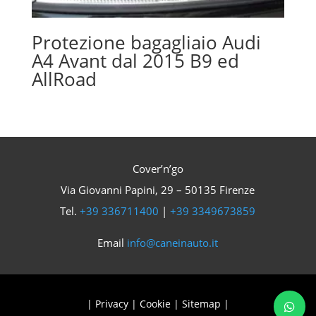
Protezione bagagliaio Audi
A4 Avant dal 2015 B9 ed
AllRoad
Cover’n’go
Via Giovanni Papini, 29 – 50135 Firenze
Tel.
+39 336711400
|
+39 3349673859
Email
info@caneinauto.it
|
Privacy
|
Cookie
|
Sitemap
|