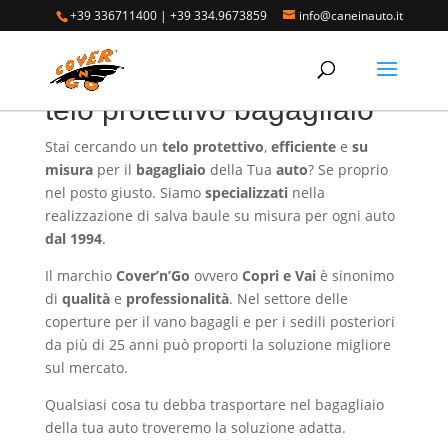
+39 336711400
|
+39 334.9673859
info@caneinauto.it
Home
/ Prodotti taggati “telo protettivo bagagliaio”
telo protettivo bagagliaio
Stai cercando un
telo
protettivo
,
efficiente
e
su
misura
per il
bagagliaio
della Tua
auto
? Se proprio
nel posto giusto. Siamo
specializzati
nella
realizzazione di salva baule su misura per ogni auto
dal 1994
.
Il marchio
Cover’n’Go
ovvero
Copri e Vai
è sinonimo
di
qualità
e
professionalità
. Nel settore delle
coperture per il vano bagagli e per i sedili posteriori
da più di 25 anni può proporti la soluzione migliore
sul mercato.
Qualsiasi cosa tu debba trasportare nel bagagliaio
della tua auto troveremo la soluzione adatta.