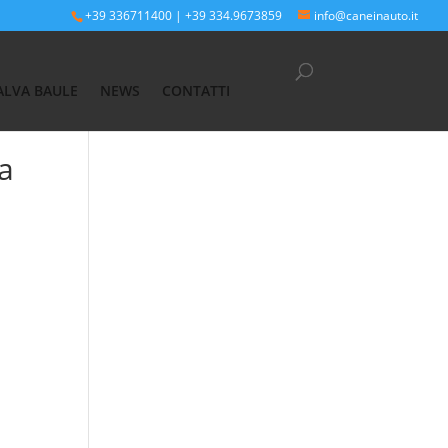
+39 336711400
|
+39 334.9673859
info@caneinauto.it
eo
ALVA BAULE
NEWS
CONTATTI
a