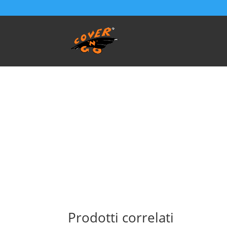
Home
/
SALVA BAULE - Vasca Telo Copribaule 
s.w seconda serie 2000 – 2007
Prodotti correlati