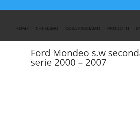
Auto
/
SALVA BAULE FORD - Vasca salva bagagliaio Ford
/ Ford Mond
HOME
CHI SIAMO
COSA FACCIAMO
PRODOTTI
S
Ford Mondeo s.w second
serie 2000 – 2007